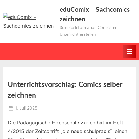
Skip
eduComix – Sachcomics
to
zeichnen
content
Science Information Comics im
Unterricht erstellen
Unterrichtsvorschlag: Comics selber
zeichnen
Posted
1. Juli 2025
By
on
Educomixadmin
Die Pädagogische Hochschule Zürich hat im Heft
4/2015 der Zeitschrift „die neue schulpraxis“ einen