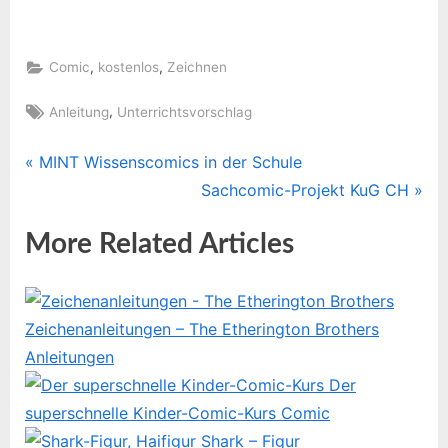
,
,
Comic
kostenlos
Zeichnen
Tags:
,
Anleitung
Unterrichtsvorschlag
P
MINT Wissenscomics in der Schule
Beitragsnavigation
r
N
Sachcomic-Projekt KuG CH
e
e
More Related Articles
v
x
i
t
o
P
u
o
Zeichenanleitungen – The Etherington Brothers
s
s
Anleitungen
P
t
Der
o
:
superschnelle Kinder-Comic-Kurs
Comic
s
Shark – Figur