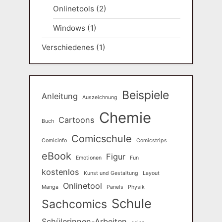
Onlinetools
(2)
Windows
(1)
Verschiedenes
(1)
Beispiele
Anleitung
Auszeichnung
Chemie
Cartoons
Buch
Comicschule
Comicinfo
Comicstrips
eBook
Figur
Emotionen
Fun
kostenlos
Kunst und Gestaltung
Layout
Onlinetool
Manga
Panels
Physik
Schule
Sachcomics
Schülerinnen-Arbeiten