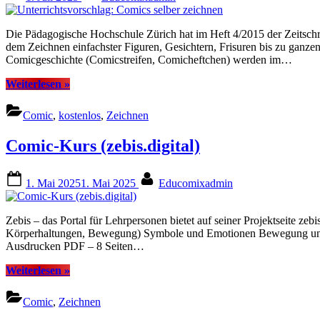
on
Die Pädagogische Hochschule Zürich hat im Heft 4/2015 der Zeitschrift
dem Zeichnen einfachster Figuren, Gesichtern, Frisuren bis zu ganzen
Comicgeschichte (Comicstreifen, Comicheftchen) werden im…
“Unterrichtsvorschlag:
Weiterlesen
»
Comics
selber
Comic
,
kostenlos
,
Zeichnen
zeichnen”
Comic-Kurs (zebis.digital)
Posted
By
1. Mai 2025
1. Mai 2025
Educomixadmin
on
Zebis – das Portal für Lehrpersonen bietet auf seiner Projektseite z
Körperhaltungen, Bewegung) Symbole und Emotionen Bewegung und A
Ausdrucken PDF – 8 Seiten…
“Comic-
Weiterlesen
»
Kurs
(zebis.digital)”
Comic
,
Zeichnen