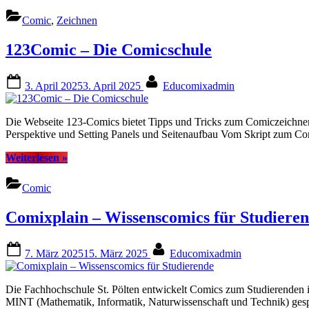
superschnelle
Kinder-
Comic
,
Zeichnen
Comic-
Kurs”
123Comic – Die Comicschule
Posted
By
3. April 2025
3. April 2025
Educomixadmin
on
Die Webseite 123-Comics bietet Tipps und Tricks zum Comiczeichnen
Perspektive und Setting Panels und Seitenaufbau Vom Skript zum Com
“123Comic
Weiterlesen
»
–
Die
Comic
Comicschule”
Comixplain – Wissenscomics für Studiere
Posted
By
7. März 2025
15. März 2025
Educomixadmin
on
Die Fachhochschule St. Pölten entwickelt Comics zum Studierenden i
MINT (Mathematik, Informatik, Naturwissenschaft und Technik) gespr