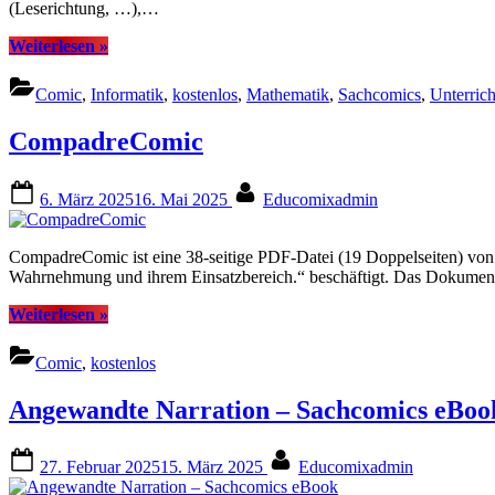
(Leserichtung, …),…
“Comixplain
Weiterlesen
»
–
Wissenscomics
Comic
,
Informatik
,
kostenlos
,
Mathematik
,
Sachcomics
,
Unterrich
für
Studierende”
CompadreComic
Posted
By
6. März 2025
16. Mai 2025
Educomixadmin
on
CompadreComic ist eine 38-seitige PDF-Datei (19 Doppelseiten) von 
Wahrnehmung und ihrem Einsatzbereich.“ beschäftigt. Das Dokument e
“CompadreComic”
Weiterlesen
»
Comic
,
kostenlos
Angewandte Narration – Sachcomics eBoo
Posted
By
27. Februar 2025
15. März 2025
Educomixadmin
on