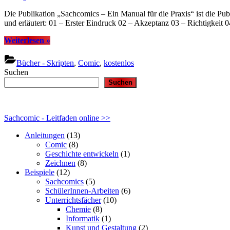
Die Publikation „Sachcomics – Ein Manual für die Praxis“ ist die 
und erläutert: 01 – Erster Eindruck 02 – Akzeptanz 03 – Richtigke
“Angewandte
Weiterlesen
»
Narration
–
Bücher - Skripten
,
Comic
,
kostenlos
Sachcomics
Suchen
eBook”
Suchen
Sachcomic - Leitfaden online >>
Anleitungen
(13)
Comic
(8)
Geschichte entwickeln
(1)
Zeichnen
(8)
Beispiele
(12)
Sachcomics
(5)
SchülerInnen-Arbeiten
(6)
Unterrichtsfächer
(10)
Chemie
(8)
Informatik
(1)
Kunst und Gestaltung
(2)