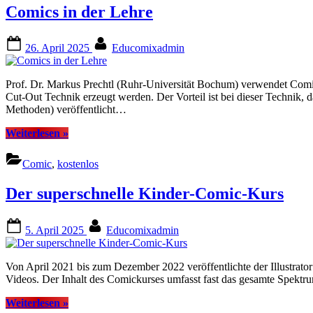
Comics in der Lehre
Posted
By
26. April 2025
Educomixadmin
on
Prof. Dr. Markus Prechtl (Ruhr-Universität Bochum) verwendet Comics
Cut-Out Technik erzeugt werden. Der Vorteil ist bei dieser Techni
Methoden) veröffentlicht…
“Comics
Weiterlesen
»
in
der
Comic
,
kostenlos
Lehre”
Der superschnelle Kinder-Comic-Kurs
Posted
By
5. April 2025
Educomixadmin
on
Von April 2021 bis zum Dezember 2022 veröffentlichte der Illustra
Videos. Der Inhalt des Comickurses umfasst fast das gesamte Spek
“Der
Weiterlesen
»