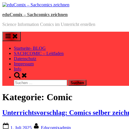
Skip
to
eduComix – Sachcomics zeichnen
content
Science Information Comics im Unterricht erstellen
Startseite- BLOG
SACHCOMIC – Leitfaden
Datenschutz
Impressum
Info
Toggle
search
Suchen
form
nach:
Kategorie:
Comic
Unterrichtsvorschlag: Comics selber zeich
Posted
By
1. Juli 2025
Educomixadmin