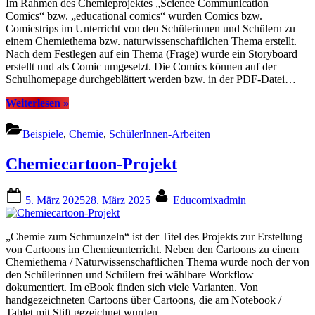
Im Rahmen des Chemieprojektes „Science Communication
Comics“ bzw. „educational comics“ wurden Comics bzw.
Comicstrips im Unterricht von den Schülerinnen und Schülern zu
einem Chemiethema bzw. naturwissenschaftlichen Thema erstellt.
Nach dem Festlegen auf ein Thema (Frage) wurde ein Storyboard
erstellt und als Comic umgesetzt. Die Comics können auf der
Schulhomepage durchgeblättert werden bzw. in der PDF-Datei…
“Science
Weiterlesen
»
Communication
Comics
Beispiele
,
Chemie
,
SchülerInnen-Arbeiten
–
Chemie”
Chemiecartoon-Projekt
Posted
By
5. März 2025
28. März 2025
Educomixadmin
on
„Chemie zum Schmunzeln“ ist der Titel des Projekts zur Erstellung
von Cartoons im Chemieunterricht. Neben den Cartoons zu einem
Chemiethema / Naturwissenschaftlichen Thema wurde noch der von
den Schülerinnen und Schülern frei wählbare Workflow
dokumentiert. Im eBook finden sich viele Varianten. Von
handgezeichneten Cartoons über Cartoons, die am Notebook /
Tablet mit Stift gezeichnet wurden…