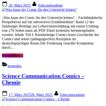
Posted
By
20. März 2025
Educomixadmin
on
„Was kann der Comic für den Unterricht leisten? – Fachdidaktische
Perspektiven auf ein subversives Erzählmedium“ Band 12 der
Salzburger Beiträge zur Lehrer/innen/bildung mit einem Umfang
von 276 Seiten kann als PDF-Datei kostenlos heruntergeladen
werden. Inhalt: Teil I: Basisbeiträge Comics lesen Geschichte des
Comics und seiner (pädagogischen) Rezeption im
deutschsprachigen Raum Die Förderung visueller Kompetenz
durch…
“Was
Weiterlesen
»
kann
der
kostenlos
Comic
für
Science Communication Comics –
den
Unterricht
Chemie
leisten?”
Posted
By
17. März 2025
28. März 2025
Educomixadmin
on