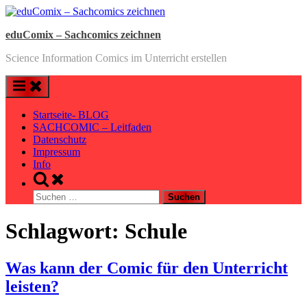
Skip
to
eduComix – Sachcomics zeichnen
content
Science Information Comics im Unterricht erstellen
Startseite- BLOG
SACHCOMIC – Leitfaden
Datenschutz
Impressum
Info
Toggle
search
Suchen
form
nach:
Schlagwort:
Schule
Was kann der Comic für den Unterricht
leisten?