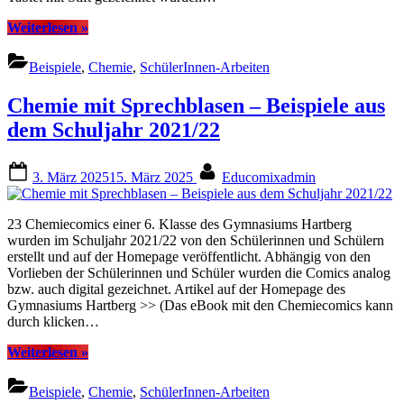
“Chemiecartoon-
Weiterlesen
»
Projekt”
Beispiele
,
Chemie
,
SchülerInnen-Arbeiten
Chemie mit Sprechblasen – Beispiele aus
dem Schuljahr 2021/22
Posted
By
3. März 2025
15. März 2025
Educomixadmin
on
23 Chemiecomics einer 6. Klasse des Gymnasiums Hartberg
wurden im Schuljahr 2021/22 von den Schülerinnen und Schülern
erstellt und auf der Homepage veröffentlicht. Abhängig von den
Vorlieben der Schülerinnen und Schüler wurden die Comics analog
bzw. auch digital gezeichnet. Artikel auf der Homepage des
Gymnasiums Hartberg >> (Das eBook mit den Chemiecomics kann
durch klicken…
“Chemie
Weiterlesen
»
mit
Sprechblasen
Beispiele
,
Chemie
,
SchülerInnen-Arbeiten
–