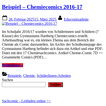
Beispiele
Beispiel – Chemiecomics 2016-17
aus
dem
Schuljahr
Posted
By
28. Februar 2025
15. März 2025
Educomixadmin
2021/22”
on
Im Schuljahr 2016/17 wurden von Schülerinnen und Schülern (7
Klasse) des Gymnasiums Hartberg Chemiecomics erstellt.
Arbeitsauftrag war es, ein kleines Thema aus dem Bereich der
Chemie als Comic darzustellen. Im Archiv der Schulhomepage des
Gymnasiums Hartberg befindet sich dazu ein Artikel und eine PDF-
Datei mit den 17 Chemiesachcomics. Artikel Chemie-Comic 7D >>
Gesammelte Comics (PDF)…
“Beispiel
Weiterlesen
»
–
Chemiecomics
Beispiele
,
Chemie
,
SchülerInnen-Arbeiten
2016-
Suchen
17”
Suchen
Sachcomic - Leitfaden online >>