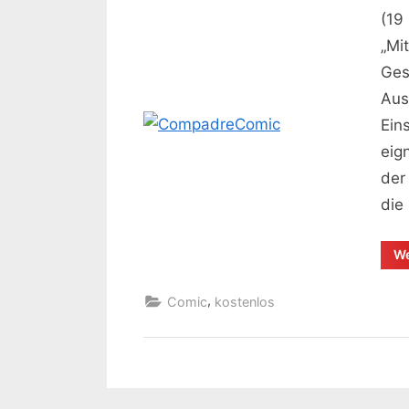
(19
„Mi
Ges
Aus
Ein
eig
der
die
We
,
Comic
kostenlos