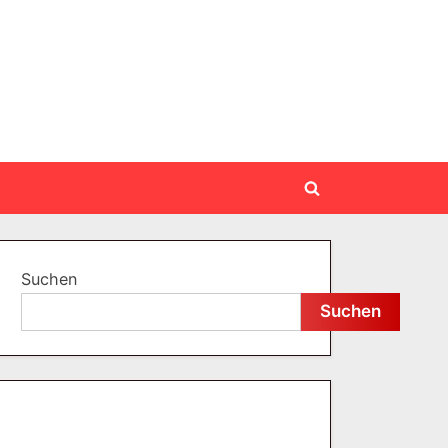
Toggle
search
form
Suchen
Suchen