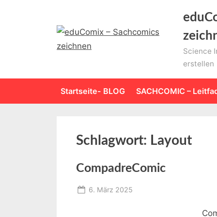
Skip
eduCo
to
content
zeich
Science I
erstellen
Startseite- BLOG
SACHCOMIC – Leitfa
Schlagwort:
Layout
CompadreComic
Posted
6. März 2025
By
on
Educomixadmin
Com