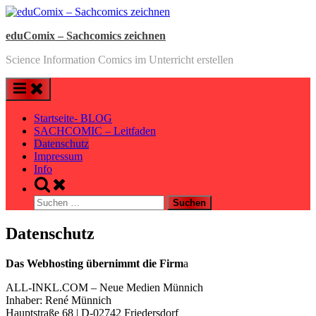
Skip
to
eduComix – Sachcomics zeichnen
content
Science Information Comics im Unterricht erstellen
Startseite- BLOG
SACHCOMIC – Leitfaden
Datenschutz
Impressum
Info
Toggle
search
Suchen
form
nach:
Datenschutz
Das Webhosting übernimmt die Firm
a
ALL-INKL.COM – Neue Medien Münnich
Inhaber: René Münnich
Hauptstraße 68 | D-02742 Friedersdorf