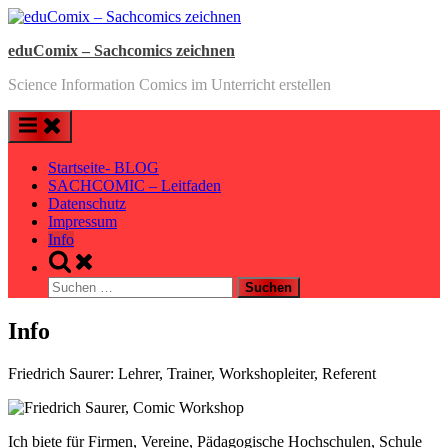
Skip
to
eduComix – Sachcomics zeichnen
content
Science Information Comics im Unterricht erstellen
Startseite- BLOG
SACHCOMIC – Leitfaden
Datenschutz
Impressum
Info
Toggle
search
Suchen
form
nach:
Info
Friedrich Saurer: Lehrer, Trainer, Workshopleiter, Referent
Ich biete für Firmen, Vereine, Pädagogische Hochschulen, Schule