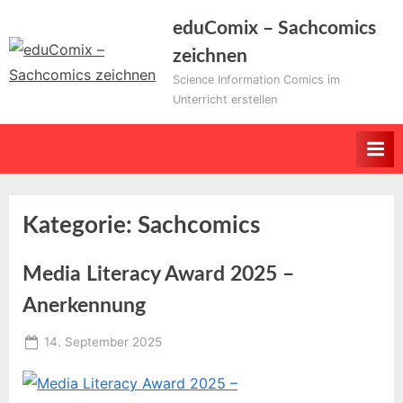
Skip
eduComix – Sachcomics
to
zeichnen
content
Science Information Comics im
Unterricht erstellen
Kategorie:
Sachcomics
Media Literacy Award 2025 –
Anerkennung
Posted
14. September 2025
By
on
Educomixadmin