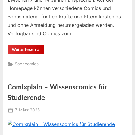
Homepage können verschiedene Comics und
Bonusmaterial für Lehrkräfte und Eltern kostenlos
und ohne Anmeldung heruntergeladen werden.
Verfügbar sind Comics zum…
“Akademics
Weiterlesen
»
–
Wissenschaftscomics”
Sachcomics
Comixplain – Wissenscomics für
Studierende
Posted
7. März 2025
By
on
Educomixadmin