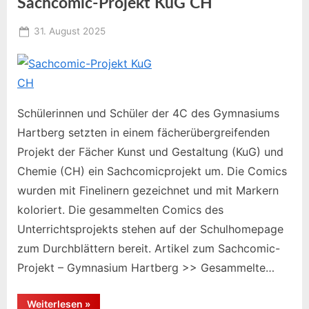
Sachcomic-Projekt KuG CH
Posted
31. August 2025
By
on
Educomixadmin
Schülerinnen und Schüler der 4C des Gymnasiums
Hartberg setzten in einem fächerübergreifenden
Projekt der Fächer Kunst und Gestaltung (KuG) und
Chemie (CH) ein Sachcomicprojekt um. Die Comics
wurden mit Finelinern gezeichnet und mit Markern
koloriert. Die gesammelten Comics des
Unterrichtsprojekts stehen auf der Schulhomepage
zum Durchblättern bereit. Artikel zum Sachcomic-
Projekt – Gymnasium Hartberg >> Gesammelte…
“Sachcomic-
Weiterlesen
»