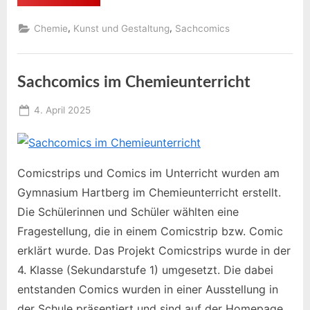
Projekt
KuG
CH”
,
,
Chemie
Kunst und Gestaltung
Sachcomics
Sachcomics im Chemieunterricht
Posted
4. April 2025
By
on
Educomixadmin
Comicstrips und Comics im Unterricht wurden am
Gymnasium Hartberg im Chemieunterricht erstellt.
Die Schülerinnen und Schüler wählten eine
Fragestellung, die in einem Comicstrip bzw. Comic
erklärt wurde. Das Projekt Comicstrips wurde in der
4. Klasse (Sekundarstufe 1) umgesetzt. Die dabei
entstanden Comics wurden in einer Ausstellung in
der Schule präsentiert und sind auf der Homepage…