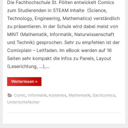
Die Fachhochschule St. Pölten entwickelt Comics
zum Studierenden in STEAM Inhalte (Science,
Technology, Engineering, Mathematics) verständlich
zu präsentieren. In der Schule wird dabei meist von
MINT (Mathematik, Informatik, Naturwissenschaft
und Technik) gesprochen. Sehr zu empfehlen ist der
Comixplain – Leitfaden. Im eBook werden auf 16
Seiten sehr kompakt die Infos zu Panels, Layout
(Leserichtung, …),…
“Comixplain
Weiterlesen
»
–
Wissenscomics
für
,
,
,
,
,
Comic
Informatik
kostenlos
Mathematik
Sachcomics
Studierende”
Unterrichtsfächer