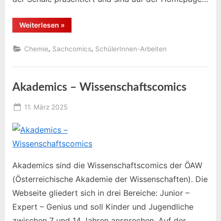
“Sachcomics
Weiterlesen
»
im
Chemieunterricht”
,
,
Chemie
Sachcomics
SchülerInnen-Arbeiten
Akademics – Wissenschaftscomics
Posted
11. März 2025
By
on
Educomixadmin
Akademics sind die Wissenschaftscomics der ÖAW
(Österreichische Akademie der Wissenschaften). Die
Webseite gliedert sich in drei Bereiche: Junior –
Expert – Genius und soll Kinder und Jugendliche
zwischen 7 und 14 Jahren ansprechen. Auf der