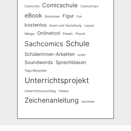
Comicschule
Comicinfo
Comicstrips
eBook
Figur
Emotionen
Fun
kostenlos
Kunst und Gestaltung
Layout
Onlinetool
Manga
Panels
Physik
Schule
Sachcomics
Schülerinnen-Arbeiten
scien
Soundwords
Sprechblasen
Tags:Beispiele
Unterrichtsprojekt
Unterrichtsvorschlag
Videos
Zeichenanleitung
zeichnen