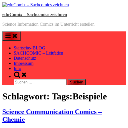
Skip
to
eduComix – Sachcomics zeichnen
content
Science Information Comics im Unterricht erstellen
Startseite- BLOG
SACHCOMIC – Leitfaden
Datenschutz
Impressum
Info
Toggle
search
Suchen
form
nach:
Schlagwort:
Tags:Beispiele
Science Communication Comics –
Chemie