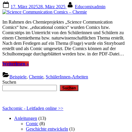
Posted
By
17. März 2025
28. März 2025
Educomixadmin
on
Im Rahmen des Chemieprojektes „Science Communication
Comics“ bzw. „educational comics“ wurden Comics bzw.
Comicstrips im Unterricht von den Schülerinnen und Schülern zu
einem Chemiethema bzw. naturwissenschaftlichen Thema erstellt.
Nach dem Festlegen auf ein Thema (Frage) wurde ein Storyboard
erstellt und als Comic umgesetzt. Die Comics können auf der
Schulhomepage durchgeblättert werden bzw. in der PDF-Datei…
“Science
Weiterlesen
»
Communication
Comics
Beispiele
,
Chemie
,
SchülerInnen-Arbeiten
–
Suchen
Chemie”
Suchen
Sachcomic - Leitfaden online >>
Anleitungen
(13)
Comic
(8)
Geschichte entwickeln
(1)