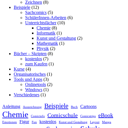
Zeichnen
(8)
Beispiele
(12)
Sachcomics
(5)
SchülerInnen-Arbeiten
(6)
Unterrichtsfächer
(10)
Chemie
(8)
Informatik
(1)
Kunst und Gestaltung
(2)
Mathematik
(1)
Physik
(2)
Bücher – Skripten
(8)
kostenlos
(7)
zum Kaufen
(1)
Kurse
(4)
Organisatorisches
(1)
Tools und Apps
(3)
Onlinetools
(2)
Windows
(1)
Verschiedenes
(1)
Beispiele
Anleitung
Cartoons
Auszeichnung
Buch
Chemie
Comicschule
eBook
Comicinfo
Comicstrips
Figur
kostenlos
Emotionen
Fun
Kunst und Gestaltung
Layout
Manga