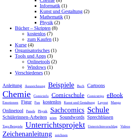
Chemie
(8)
Informatik
(1)
Kunst und Gestaltung
(2)
Mathematik
(1)
Physik
(2)
Bücher – Skripten
(8)
kostenlos
(7)
zum Kaufen
(1)
Kurse
(4)
Organisatorisches
(1)
Tools und Apps
(3)
Onlinetools
(2)
Windows
(1)
Verschiedenes
(1)
Beispiele
Anleitung
Cartoons
Auszeichnung
Buch
Chemie
Comicschule
eBook
Comicinfo
Comicstrips
Figur
kostenlos
Emotionen
Fun
Kunst und Gestaltung
Layout
Manga
Schule
Sachcomics
Onlinetool
Panels
Physik
Schülerinnen-Arbeiten
Soundwords
Sprechblasen
scien
Unterrichtsprojekt
Tags:Beispiele
Unterrichtsvorschlag
Videos
Zeichenanleitung
zeichnen