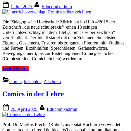
Posted
By
1. Juli 2025
Educomixadmin
on
Die Pädagogische Hochschule Zürich hat im Heft 4/2015 der
Zeitschrift „die neue schulpraxis“ einen 13 seitigen
Unterrichtsvorschlag mit dem Titel „Comics selber zeichnen“
veröffentlicht. Der Inhalt startet mit dem Zeichnen einfachster
Figuren, Gesichtern, Frisuren bis zu ganzen Figuren inkl. Outlines
und Farben. Erzählhilfen (Sprechblasen, Geräuschwörter,
Bewegungslinien), bis zur Erstellung einer Comicgeschichte
(Comicstreifen, Comicheftchen) werden im…
“Unterrichtsvorschlag:
Weiterlesen
»
Comics
selber
Comic
,
kostenlos
,
Zeichnen
zeichnen”
Comics in der Lehre
Posted
By
26. April 2025
Educomixadmin
on
Prof. Dr. Markus Prechtl (Ruhr-Universität Bochum) verwendet
Comics in der Lehrer. Die Idee „Wissenschaftskommunikation als