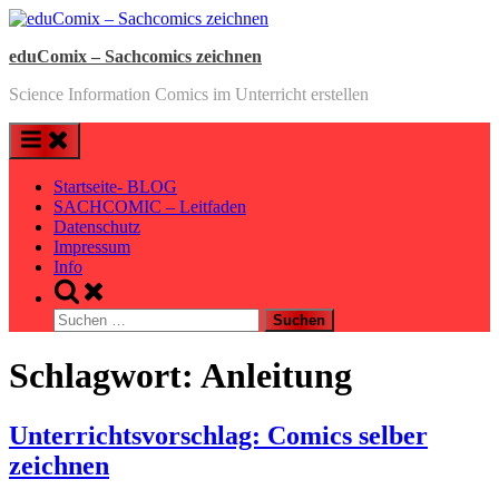
Skip
to
eduComix – Sachcomics zeichnen
content
Science Information Comics im Unterricht erstellen
Startseite- BLOG
SACHCOMIC – Leitfaden
Datenschutz
Impressum
Info
Toggle
search
Suchen
form
nach:
Schlagwort:
Anleitung
Unterrichtsvorschlag: Comics selber
zeichnen