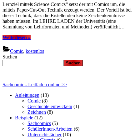
Lernziel mittels Science Comics“ setzt der mit Comics um, die
mittels Paper-Cut-Out Technik erzeugt werden. Der Vorteil ist bei
dieser Technik, dass die Erstellenden keine Zeichenkenntnisse
haben müssen. Im LEHRE LADEN der Universität (eine
Sammlung von Lehrformaten und Methoden) veröffentlicht…
“Comics
Weiterlesen
»
in
der
Comic
,
kostenlos
Lehre”
Suchen
Suchen
Sachcomic - Leitfaden online >>
Anleitungen
(13)
Comic
(8)
Geschichte entwickeln
(1)
Zeichnen
(8)
Beispiele
(12)
Sachcomics
(5)
SchülerInnen-Arbeiten
(6)
Unterrichtsfächer
(10)