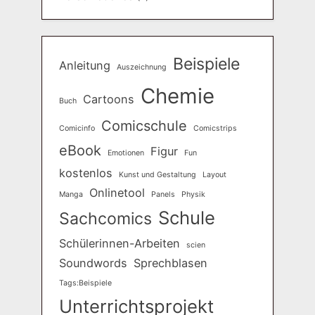
Beispiele
Anleitung
Auszeichnung
Chemie
Cartoons
Buch
Comicschule
Comicinfo
Comicstrips
eBook
Figur
Emotionen
Fun
kostenlos
Kunst und Gestaltung
Layout
Onlinetool
Manga
Panels
Physik
Schule
Sachcomics
Schülerinnen-Arbeiten
scien
Soundwords
Sprechblasen
Tags:Beispiele
Unterrichtsprojekt