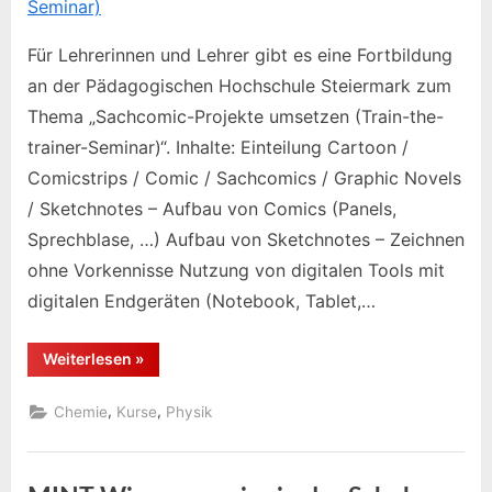
Für Lehrerinnen und Lehrer gibt es eine Fortbildung
an der Pädagogischen Hochschule Steiermark zum
Thema „Sachcomic-Projekte umsetzen (Train-the-
trainer-Seminar)“. Inhalte: Einteilung Cartoon /
Comicstrips / Comic / Sachcomics / Graphic Novels
/ Sketchnotes – Aufbau von Comics (Panels,
Sprechblase, …) Aufbau von Sketchnotes – Zeichnen
ohne Vorkennisse Nutzung von digitalen Tools mit
digitalen Endgeräten (Notebook, Tablet,…
“Sachcomic-
Weiterlesen
»
Projekte
umsetzen
(Train-
,
,
Chemie
Kurse
Physik
the-
trainer-
Seminar)”