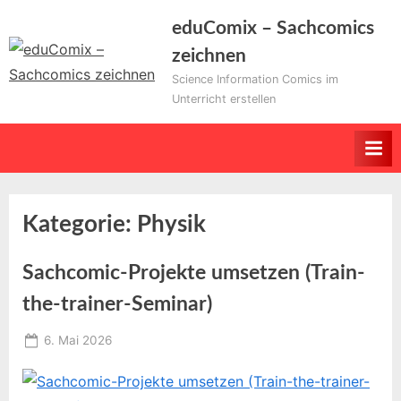
Skip
eduComix – Sachcomics
to
zeichnen
content
Science Information Comics im
Unterricht erstellen
Kategorie:
Physik
Sachcomic-Projekte umsetzen (Train-
the-trainer-Seminar)
Posted
6. Mai 2026
By
on
Educomixadmin