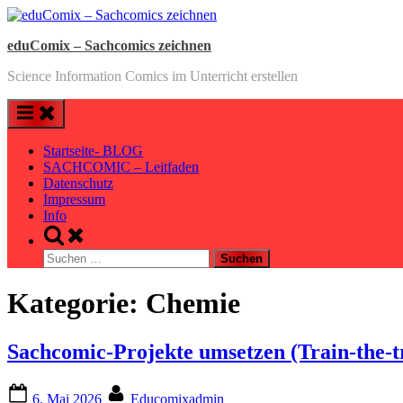
Skip
to
eduComix – Sachcomics zeichnen
content
Science Information Comics im Unterricht erstellen
Startseite- BLOG
SACHCOMIC – Leitfaden
Datenschutz
Impressum
Info
Toggle
search
Suchen
form
nach:
Kategorie:
Chemie
Sachcomic-Projekte umsetzen (Train-the-t
Posted
By
6. Mai 2026
Educomixadmin