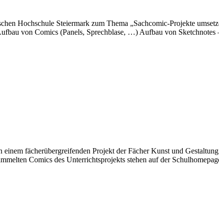
ischen Hochschule Steiermark zum Thema „Sachcomic-Projekte umsetzen (
 Aufbau von Comics (Panels, Sprechblase, …) Aufbau von Sketchnotes 
in einem fächerübergreifenden Projekt der Fächer Kunst und Gestalt
sammelten Comics des Unterrichtsprojekts stehen auf der Schulhomepag