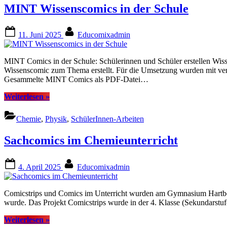
MINT Wissenscomics in der Schule
Posted
By
11. Juni 2025
Educomixadmin
on
MINT Comics in der Schule: Schülerinnen und Schüler erstellen Wis
Wissenscomic zum Thema erstellt. Für die Umsetzung wurden mit v
Gesammelte MINT Comics als PDF-Datei…
“MINT
Weiterlesen
»
Wissenscomics
in
Chemie
,
Physik
,
SchülerInnen-Arbeiten
der
Schule”
Sachcomics im Chemieunterricht
Posted
By
4. April 2025
Educomixadmin
on
Comicstrips und Comics im Unterricht wurden am Gymnasium Hartberg 
wurde. Das Projekt Comicstrips wurde in der 4. Klasse (Sekundarstuf
“Sachcomics
Weiterlesen
»