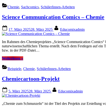
im
Chemieunterricht”
Chemie
,
Sachcomics
,
SchülerInnen-Arbeiten
Science Communication Comics – Chemie
Posted
By
17. März 2025
28. März 2025
Educomixadmin
on
Im Rahmen des Chemieprojektes „Science Communication Comics“ bz
naturwissenschaftlichen Thema erstellt. Nach dem Festlegen auf ein
bzw. in der PDF-Datei…
“Science
Weiterlesen
»
Communication
Comics
Beispiele
,
Chemie
,
SchülerInnen-Arbeiten
–
Chemie”
Chemiecartoon-Projekt
Posted
By
5. März 2025
28. März 2025
Educomixadmin
on
„Chemie zum Schmunzeln“ ist der Titel des Projekts zur Erstellung