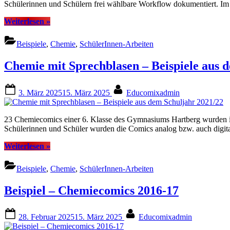
Schülerinnen und Schülern frei wählbare Workflow dokumentiert. Im 
“Chemiecartoon-
Weiterlesen
»
Projekt”
Beispiele
,
Chemie
,
SchülerInnen-Arbeiten
Chemie mit Sprechblasen – Beispiele aus 
Posted
By
3. März 2025
15. März 2025
Educomixadmin
on
23 Chemiecomics einer 6. Klasse des Gymnasiums Hartberg wurden im
Schülerinnen und Schüler wurden die Comics analog bzw. auch digi
“Chemie
Weiterlesen
»
mit
Sprechblasen
Beispiele
,
Chemie
,
SchülerInnen-Arbeiten
–
Beispiele
Beispiel – Chemiecomics 2016-17
aus
dem
Schuljahr
Posted
By
28. Februar 2025
15. März 2025
Educomixadmin
2021/22”
on