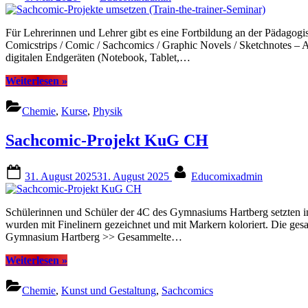
on
Für Lehrerinnen und Lehrer gibt es eine Fortbildung an der Pädagog
Comicstrips / Comic / Sachcomics / Graphic Novels / Sketchnotes –
digitalen Endgeräten (Notebook, Tablet,…
“Sachcomic-
Weiterlesen
»
Projekte
umsetzen
Chemie
,
Kurse
,
Physik
(Train-
the-
Sachcomic-Projekt KuG CH
trainer-
Seminar)”
Posted
By
31. August 2025
31. August 2025
Educomixadmin
on
Schülerinnen und Schüler der 4C des Gymnasiums Hartberg setzten 
wurden mit Finelinern gezeichnet und mit Markern koloriert. Die ge
Gymnasium Hartberg >> Gesammelte…
“Sachcomic-
Weiterlesen
»
Projekt
KuG
Chemie
,
Kunst und Gestaltung
,
Sachcomics
CH”