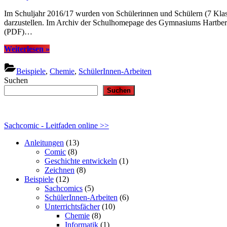
Im Schuljahr 2016/17 wurden von Schülerinnen und Schülern (7 Klas
darzustellen. Im Archiv der Schulhomepage des Gymnasiums Hartber
(PDF)…
“Beispiel
Weiterlesen
»
–
Chemiecomics
Beispiele
,
Chemie
,
SchülerInnen-Arbeiten
2016-
Suchen
17”
Suchen
Sachcomic - Leitfaden online >>
Anleitungen
(13)
Comic
(8)
Geschichte entwickeln
(1)
Zeichnen
(8)
Beispiele
(12)
Sachcomics
(5)
SchülerInnen-Arbeiten
(6)
Unterrichtsfächer
(10)
Chemie
(8)
Informatik
(1)