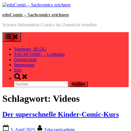
Skip
to
eduComix – Sachcomics zeichnen
content
Science Information Comics im Unterricht erstellen
Startseite- BLOG
SACHCOMIC – Leitfaden
Datenschutz
Impressum
Info
Toggle
search
Suchen
form
nach:
Schlagwort:
Videos
Der superschnelle Kinder-Comic-Kurs
Posted
By
5. April 2025
Educomixadmin