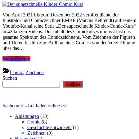
on
Von April 2021 bis zum Dezember 2022 veröffentlichte der
Illustrator und Comiczeichner EMBE (Marcus Behrendt) auf seinem
Youtube-Kanal seine Serie „Der superschnelle Kinder-Comic-Kurs“
in 42 kurzen Videos. Der Inhalt des Comickurses umfasst fast das
gesamte Spektrum des Comiczeichnens. Vom Zeichnen der Figuren
und Tieren bis hin zum Aufbau eines Comics von der Vorzeichnung
über das…
“Der
Weiterlesen
»
superschnelle
Kinder-
Comic
,
Zeichnen
Comic-
Suchen
Kurs”
Suchen
Sachcomic - Leitfaden online >>
Anleitungen
(13)
Comic
(8)
Geschichte entwickeln
(1)
Zeichnen
(8)
Beispiele
(12)