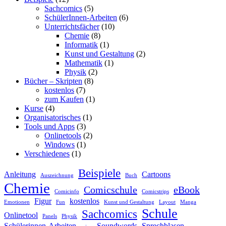
Sachcomics
(5)
SchülerInnen-Arbeiten
(6)
Unterrichtsfächer
(10)
Chemie
(8)
Informatik
(1)
Kunst und Gestaltung
(2)
Mathematik
(1)
Physik
(2)
Bücher – Skripten
(8)
kostenlos
(7)
zum Kaufen
(1)
Kurse
(4)
Organisatorisches
(1)
Tools und Apps
(3)
Onlinetools
(2)
Windows
(1)
Verschiedenes
(1)
Beispiele
Anleitung
Cartoons
Auszeichnung
Buch
Chemie
Comicschule
eBook
Comicinfo
Comicstrips
Figur
kostenlos
Emotionen
Fun
Kunst und Gestaltung
Layout
Manga
Schule
Sachcomics
Onlinetool
Panels
Physik
Schülerinnen-Arbeiten
Soundwords
Sprechblasen