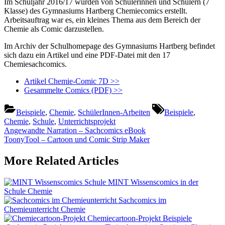
Im Schuljahr 2016/17 wurden von Schülerinnen und Schülern (7
Klasse) des Gymnasiums Hartberg Chemiecomics erstellt.
Arbeitsauftrag war es, ein kleines Thema aus dem Bereich der
Chemie als Comic darzustellen.
Im Archiv der Schulhomepage des Gymnasiums Hartberg befindet
sich dazu ein Artikel und eine PDF-Datei mit den 17
Chemiesachcomics.
Artikel Chemie-Comic 7D >>
Gesammelte Comics (PDF) >>
Tags:
Beispiele
,
Chemie
,
SchülerInnen-Arbeiten
Beispiele
,
Chemie
,
Schule
,
Unterrichtsprojekt
Beitragsnavigation
Previous
Angewandte Narration – Sachcomics eBook
Post:
Next
ToonyTool – Cartoon und Comic Strip Maker
Post:
More Related Articles
MINT Wissenscomics in der
Schule
Chemie
Sachcomics im
Chemieunterricht
Chemie
Chemiecartoon-Projekt
Beispiele