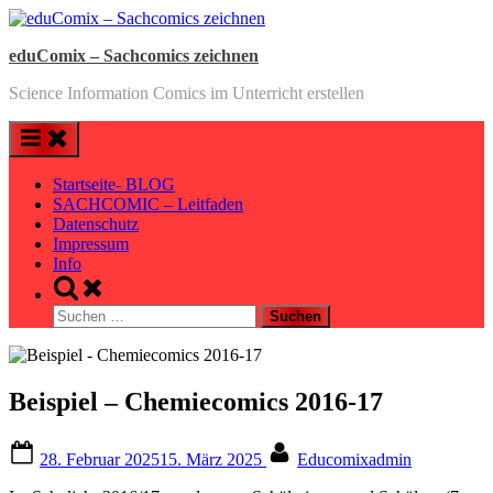
Skip
to
eduComix – Sachcomics zeichnen
content
Science Information Comics im Unterricht erstellen
Startseite- BLOG
SACHCOMIC – Leitfaden
Datenschutz
Impressum
Info
Toggle
search
Suchen
form
nach:
Beispiel – Chemiecomics 2016-17
Posted
By
28. Februar 2025
15. März 2025
Educomixadmin
on