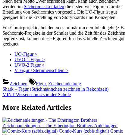
Nach dem Motto „Wer schreiben kann, kann auch zeichnen.“
werden im
Sachcomic-Leitfaden
die ersten vier Figuren für die
Erstellung von Sachcomics vorgestellt. Die UO-Figur ist gut
geeignet für die Erstellung von Storyboards und Konzepten.
Für Comicprojekte, bei denen es primär um den Inhalt geht (z.B.
Sachcomic-Projekte in der Schule) und die Zeit für das Zeichnen
begrenzt ist, können diese Figuren für das schnelle Zeichnen gut
geeignet.
UO-Figur >
UVO-1 Figur >
UVO-2 Figur >
V-Figur / Sternmenschlein >
Tags:
Zeichnen
Figur
,
Zeichenanleitung
Beitragsnavigation
Previous
Shark – Figur (Strichmännchen zeichnen in Rekordzeit)
Post:
Next
MINT Wissenscomics in der Schule
Post:
More Related Articles
Zeichenanleitungen – The Etherington Brothers
Anleitungen
Comic-Kurs (zebis.digital)
Comic