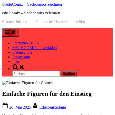
Skip
to
eduComix – Sachcomics zeichnen
content
Science Information Comics im Unterricht erstellen
Startseite- BLOG
SACHCOMIC – Leitfaden
Datenschutz
Impressum
Info
Toggle
search
Suchen
form
nach:
Einfache Figuren für den Einstieg
Posted
By
20. Mai 2025
Educomixadmin
on