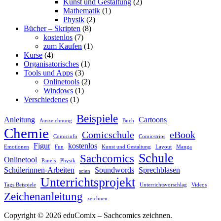
Kunst und Gestaltung
(2)
Mathematik
(1)
Physik
(2)
Bücher – Skripten
(8)
kostenlos
(7)
zum Kaufen
(1)
Kurse
(4)
Organisatorisches
(1)
Tools und Apps
(3)
Onlinetools
(2)
Windows
(1)
Verschiedenes
(1)
Beispiele
Anleitung
Cartoons
Auszeichnung
Buch
Chemie
Comicschule
eBook
Comicinfo
Comicstrips
Figur
kostenlos
Emotionen
Fun
Kunst und Gestaltung
Layout
Manga
Schule
Sachcomics
Onlinetool
Panels
Physik
Schülerinnen-Arbeiten
Soundwords
Sprechblasen
scien
Unterrichtsprojekt
Tags:Beispiele
Unterrichtsvorschlag
Videos
Zeichenanleitung
zeichnen
Copyright © 2026 eduComix – Sachcomics zeichnen.