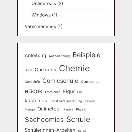
Onlinetools
(2)
Windows
(1)
Verschiedenes
(1)
Beispiele
Anleitung
Auszeichnung
Chemie
Cartoons
Buch
Comicschule
Comicinfo
Comicstrips
eBook
Figur
Emotionen
Fun
kostenlos
Kunst und Gestaltung
Layout
Onlinetool
Manga
Panels
Physik
Schule
Sachcomics
Schülerinnen-Arbeiten
scien