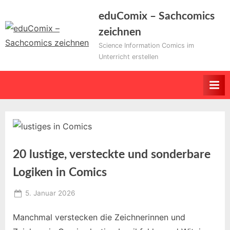
Skip
eduComix – Sachcomics
to
zeichnen
content
Science Information Comics im
Unterricht erstellen
20 lustige, versteckte und sonderbare
Logiken in Comics
Posted
5. Januar 2026
By
on
Educomixadmin
Manchmal verstecken die Zeichnerinnen und