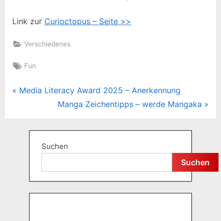
Link zur
Curioctopus – Seite >>
Verschiedenes
Tags:
Fun
P
Media Literacy Award 2025 – Anerkennung
Beitragsnavigation
r
N
Manga Zeichentipps – werde Mangaka
e
e
v
x
i
t
Suchen
o
P
Suchen
u
o
s
s
P
t
o
: